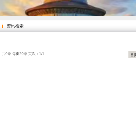
资讯检索
共0条 每页20条 页次：1/1
首