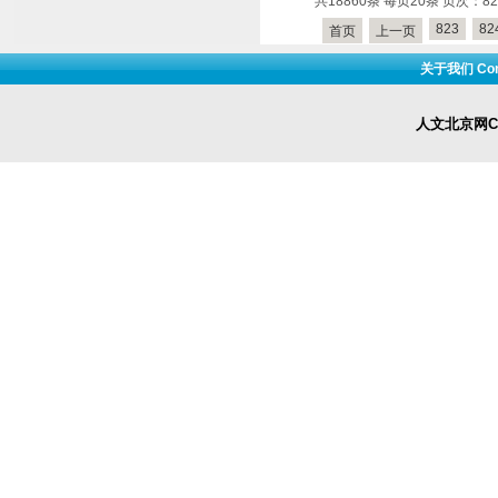
共18860条 每页20条 页次：828
823
82
首页
上一页
关于我们 Cont
人文北京网Cop