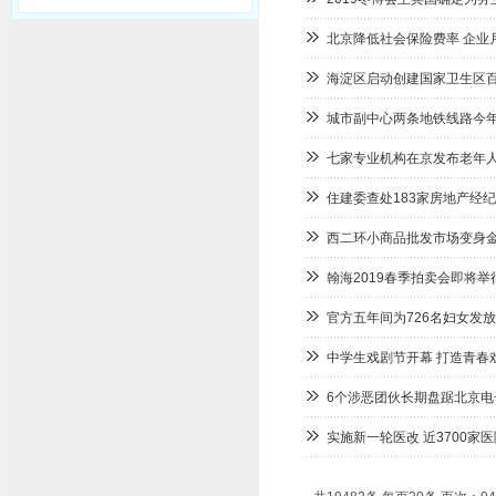
北京降低社会保险费率 企业
海淀区启动创建国家卫生区
城市副中心两条地铁线路今年
七家专业机构在京发布老年
住建委查处183家房地产经
西二环小商品批发市场变身
翰海2019春季拍卖会即将举行
官方五年间为726名妇女发放
中学生戏剧节开幕 打造青春
6个涉恶团伙长期盘踞北京
实施新一轮医改 近3700家