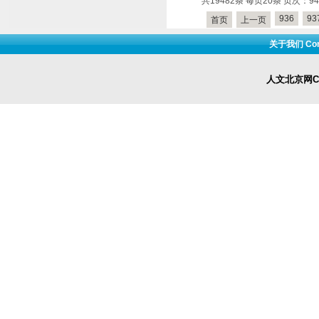
共19482条 每页20条 页次：941
936
93
首页
上一页
关于我们 Cont
人文北京网Cop