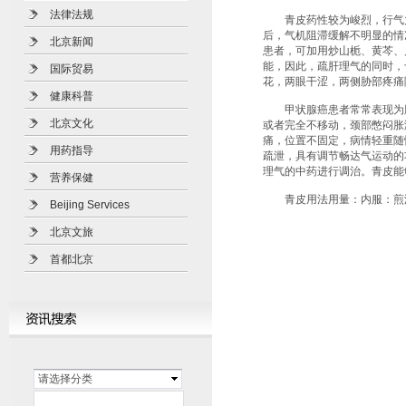
法律法规
青皮药性较为峻烈，行气力
后，气机阻滞缓解不明显的情
北京新闻
患者，可加用炒山栀、黄芩、
能，因此，疏肝理气的同时，
国际贸易
花，两眼干涩，两侧胁部疼痛
健康科普
甲状腺癌患者常常表现为脖
北京文化
或者完全不移动，颈部憋闷胀
痛，位置不固定，病情轻重随
用药指导
疏泄，具有调节畅达气运动的
理气的中药进行调治。青皮能
营养保健
青皮用法用量：内服：煎汤，
Beijing Services
北京文旅
首都北京
请选择分类