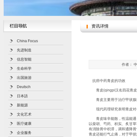
资讯详情
China Focus
先进制造
信息智能
作者： 中
生命科学
出国旅游
抗癌中药青皮的功效
Deutsch
青皮(qingpi汉名四花
日本語
青皮主要用于治疗甲状腺癌、
新能源
现代药理研究表明青皮对各
文化艺术
青皮味辛能散，性温能通，偏
医疗健康
以柴胡、芍药、枳实、炙甘草
有消除胃中积滞，调和通降胃
企业服务
青皮还能行气止痛，对于甲状