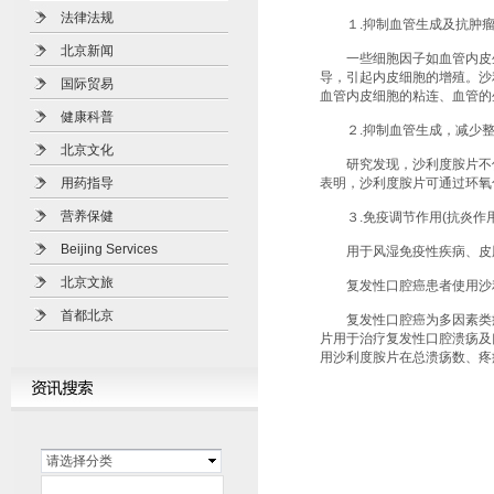
法律法规
１.抑制血管生成及抗肿瘤
北京新闻
一些细胞因子如血管内皮生
导，引起内皮细胞的增殖。沙
国际贸易
血管内皮细胞的粘连、血管的
健康科普
２.抑制血管生成，减少整
北京文化
研究发现，沙利度胺片不仅
用药指导
表明，沙利度胺片可通过环氧
营养保健
３.免疫调节作用(抗炎作用
Beijing Services
用于风湿免疫性疾病、皮肤疾
北京文旅
复发性口腔癌患者使用沙利
首都北京
复发性口腔癌为多因素类疾
片用于治疗复发性口腔溃疡及
用沙利度胺片在总溃疡数、疼
请选择分类