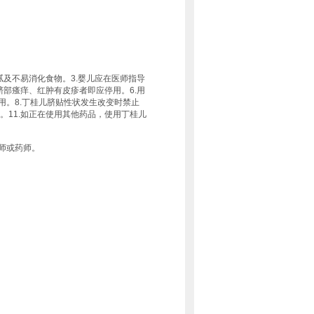
腻及不易消化食物。3.婴儿应在医师指导
脐部瘙痒、红肿有皮疹者即应停用。6.用
用。8.丁桂儿脐贴性状发生改变时禁止
。11.如正在使用其他药品，使用丁桂儿
师或药师。