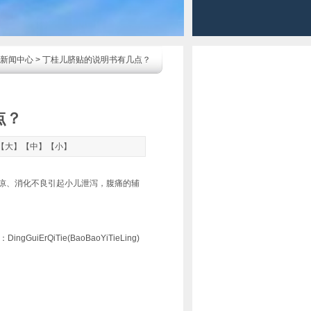
新闻中心
> 丁桂儿脐贴的说明书有几点？
点？
【
大
】【
中
】【
小
】
凉、消化不良引起小儿泄泻，腹痛的辅
rQiTie(BaoBaoYiTieLing)