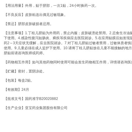
【用法用量】外用，贴于脐部，一次1贴，24小时换药一次。
【不良反应】皮肤粘连出偶见过敏现象。
【禁忌】脐部皮肤破损者忌用。
【注意事项】1.丁桂儿脐贴为外用药，禁止内服；皮肤破溃处禁用。2.忌食生冷油
下使用。4.感染性腹泻如肠炎、痢疾等疾病应去医院就诊。5.在应用贴膜后如发现
药2～3天症状无缓解，应去医院就诊。7.对丁桂儿脐贴过敏者禁用，过敏体质者慎
使用。9.儿童必须在成人监护下使用。10.请将丁桂儿脐贴放在儿童不能接触的地方
脐贴前请咨询医师或药师。
【药物相互作用】如与其他药物同时使用可能会发生药物相互作用，详情请咨询医
【贮藏】密封，置阴凉处。
【包装】每盒2贴。
【有效期】24月
【批准文号】国药准字B20020882
【生产企业】亚宝药业集团股份有限公司