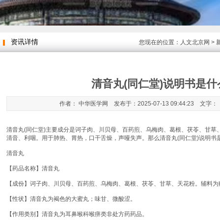
资讯详情
您现在的位置：
人文北京网
>
清音丸(同仁堂)说明书是什
作者： 中华医学网 发布于：2025-07-13 09:44:23 文字：
清音丸(同仁堂)主要成分是诃子肉、川贝母、百药煎、乌梅肉、葛根、茯苓、甘草
清音、利咽。用于肺热、胃热，口干舌燥，声哑失声。那么清音丸(同仁堂)说明书
清音丸
【药品名称】清音丸
【成份】诃子肉、川贝母、百药煎、乌梅肉、葛根、茯苓、甘草、天花粉。辅料为
【性状】清音丸为褐色的大蜜丸；味甘、微酸涩。
【作用类别】清音丸为耳鼻喉科喉痹类非处方药药品。