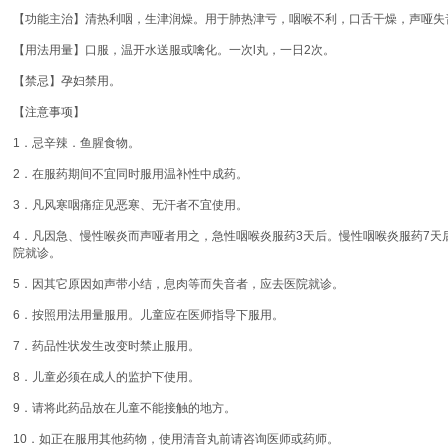
【功能主治】清热利咽，生津润燥。用于肺热津亏，咽喉不利，口舌干燥，声哑失
【用法用量】口服，温开水送服或噙化。一次l丸，一日2次。
【禁忌】孕妇禁用。
【注意事项】
1．忌辛辣．鱼腥食物。
2．在服药期间不宜同时服用温补性中成药。
3．凡风寒咽痛症见恶寒、无汗者不宜使用。
4．凡因急、慢性喉炎而声哑者用之，急性咽喉炎服药3天后。慢性咽喉炎服药7天
院就诊。
5．因其它原因如声带小结，息肉等而失音者，应去医院就诊。
6．按照用法用量服用。儿童应在医师指导下服用。
7．药品性状发生改变时禁止服用。
8．儿童必须在成人的监护下使用。
9．请将此药品放在儿童不能接触的地方。
10．如正在服用其他药物，使用清音丸前请咨询医师或药师。