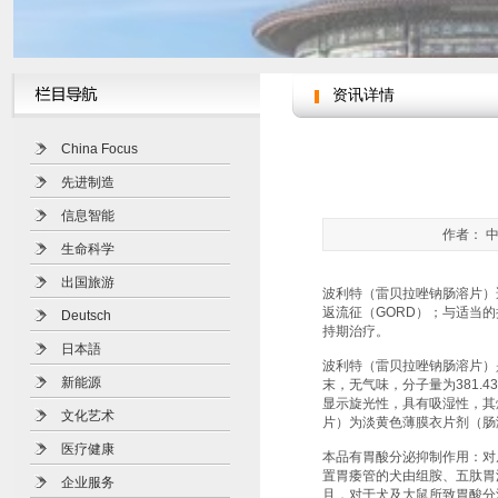
资讯详情
China Focus
先进制造
信息智能
作者： 中
生命科学
出国旅游
波利特（雷贝拉唑钠肠溶片）
返流征（GORD）；与适当
Deutsch
持期治疗。
日本語
波利特（雷贝拉唑钠肠溶片）
新能源
末，无气味，分子量为381
显示旋光性，具有吸湿性，其熔
文化艺术
片）为淡黄色薄膜衣片剂（肠
医疗健康
本品有胃酸分泌抑制作用：对
置胃痿管的犬由组胺、五肽胃
企业服务
且，对于犬及大鼠所致胃酸分