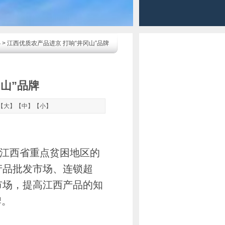
心
> 江西优质农产品进京 打响“井冈山”品牌
山”品牌
【
大
】【
中
】【
小
】
来自江西省重点贫困地区的
产品批发市场、连锁超
市场，提高江西产品的知
牌。