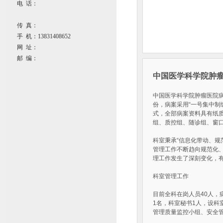
电 话：
传 真：
手 机：13831408652
网 址：
邮 编：
中国医学科学院肿
中国医学科学院肿瘤医院病案
份，病案采用“一号集中制
式，全部病案资料具有纸
组、质控组、随诊组、窗口
科室秉承“信息化带动、规
管理工作不断趋向规范化
理工作发生了深刻变化，
科室管理工作
目前全科在岗人员40人，
1名，科室秘书1人，设
管理质量监控小组、安全