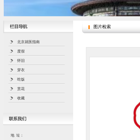
图片检索
北京就医指南
度假
怀旧
穿衣
吃饭
赏花
收藏
地 址：