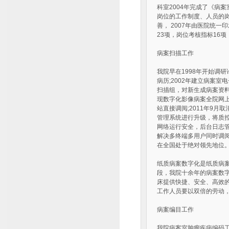
科室2004年完成了《病
岗位的工作制度、人员的
善， 2007年由医院统
23项，岗位考核指标16
病案扫描工作
我院早在1998年开始调
病历;2002年建立病案
扫描组，对新生成病案资料
现数字化影像病案全院网上
站直接调阅;2011年9月
管理系统进行升级，将质
网络运行安全，后台日志管
解决多终端多用户同时调
在全国处于绝对领先地位
纸质病案数字化是纸质病
段，我院十余年的病案数
床提供快捷、安全、高效
工作人员要以双倍的劳动
病案编目工作
我院病案室肿瘤疾病编码