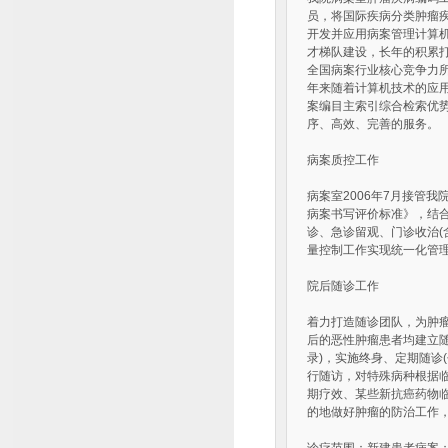
员，将国际疾病分类肿瘤
开发并应用病案管理计算
才梯队建设，长年的积累
全国病案行业核心竞争力所
年来随着计算机技术的应
案编目主索引综合检索优
序、高效、完善的服务。
病案质控工作
病案室2006年7月接管
病案书写评价标准》，结
诊、急诊留观、门诊收治(
量控制工作实现统一化管
院后随诊工作
着力打造随诊团队，为肿瘤
后的恶性肿瘤患者均建立
录)，实施终身、定期随诊
行随访，对特殊病种根据
期疗效、某些新抗癌药物
的地做好肿瘤的防治工作