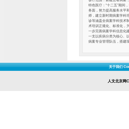
诊疗范围：新建患者病案
特色医疗：“十二五”期间
务面，努力提高服务水平
师，建立新时期病案学科
诊等涵盖全病案学科技术
术培训正规化、标准化，
一步完善病案学科信息化
一支以疾病分类为核心、
病案专业管理队伍，搭建
关于我们 Cont
人文北京网Cop