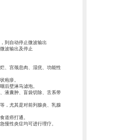
，到自动停止微波输出
微波输出及停止
烂、宫颈息肉、湿疣、功能性
状疱疹。
咽后壁淋马滤泡。
、液囊肿、盲袋切除、舌系带
等，尤其是对前列腺炎、乳腺
食道癌打通。
等急慢性炎症均可进行理疗。