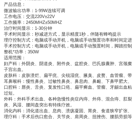
产品信息：
微波输出功率：1-99W连续可调
工作电压：交流220V±22V
工作频率：2450MHZ±50MHZ
治疗时间显示：1-30分钟
手术时间显示：秒减进方式，显示精度1秒，伴随有蜂鸣提示
理疗控制方式：电脑或手动开机，电脑或手动预置功率和时间定进
手术控制方式：电脑或手动开机，电脑或手动预置时间，脚踏控制
整机*功率：350W
适用范围：
妇产科：外阴炎、阴道炎、附件炎、盆腔炎、巴氏腺囊肿、宫颈糜
子宫出血。
皮肤科：皮肤溃烂、扁平疣、尖锐湿疣、腋臭、皮赘、血管瘤、带
耳鼻喉科：慢性鼻炎、过敏性鼻炎、鼻息肉、鼻衄、下鼻甲肥大、
口腔科：唇炎、舌炎、复发性口疮、扁平癣血、管瘤、牙龈出血粘
过短。
外科：外科手术出血、各种急慢性炎症内痔、外痔、混合痔、肛裂
炎、风湿、腰间盘突出有特殊疗效。
消化内科：消化道出血、息肉、溃疡凝固、胃炎、食道狭窄扩张、
理疗科：手术后伤口愈合、关节炎、肩周炎、扭挫伤、腰肌劳损