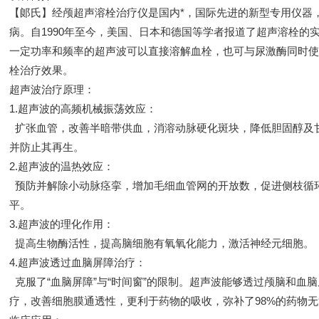
【郞氏】经颅超声溶栓治疗仪是国内*，国际先进的新型专用仪器
病。自1990年至今，美国、日本和德国等学者报道了超声溶栓的实
一定功率和频率的超声波可以直接溶解血栓，也可与尿激酶同时使
栓治疗效果。
超声波治疗原理：
1.超声波的高频机械振荡效应：
扩张血管，改善半暗带供血，消溶动脉硬化斑块，降低胆固醇及
并防止其再生。
2.超声波的温热效应：
预防并解除小动脉痉挛，增加毛细血管网的开放数，促进侧枝循
平。
3.超声波的理化作用：
提高生物酶活性，提高脑细胞有氧氧化能力，激活神经元细胞。
4.超声波透过血脑屏障治疗：
克服了“血脑屏障”与“时间窗”的限制。超声波能够透过颅脑和血
疗，改善细胞膜通透性，更利于药物的吸收，弥补了98%的药物