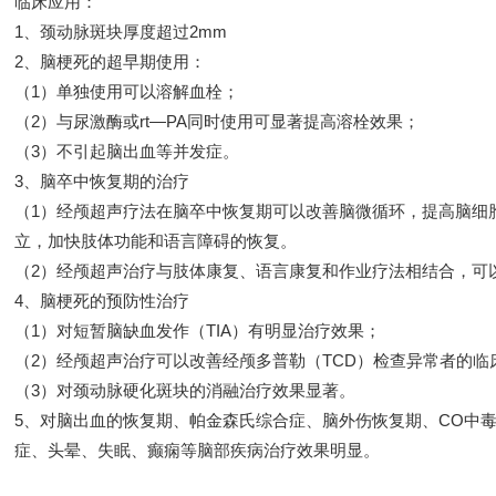
临床应用：
1、颈动脉斑块厚度超过2mm
2、脑梗死的超早期使用：
（1）单独使用可以溶解血栓；
（2）与尿激酶或rt—PA同时使用可显著提高溶栓效果；
（3）不引起脑出血等并发症。
3、脑卒中恢复期的治疗
（1）经颅超声疗法在脑卒中恢复期可以改善脑微循环，提高脑细
立，加快肢体功能和语言障碍的恢复。
（2）经颅超声治疗与肢体康复、语言康复和作业疗法相结合，可
4、脑梗死的预防性治疗
（1）对短暂脑缺血发作（TIA）有明显治疗效果；
（2）经颅超声治疗可以改善经颅多普勒（TCD）检查异常者的临
（3）对颈动脉硬化斑块的消融治疗效果显著。
5、对脑出血的恢复期、帕金森氏综合症、脑外伤恢复期、CO中
症、头晕、失眠、癫痫等脑部疾病治疗效果明显。