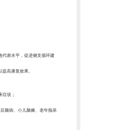
胞代谢水平，促进侧支循环建
以提高康复效果。
床症状；
毒后脑病、小儿脑瘫、老年痴呆