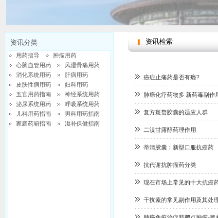
资讯检索
资讯分类
用药指导
肿瘤用药
心脑血管用药
风湿骨痛用药
消化系统用药
肝病用药
癌症止痛药是否有瘾?
皮肤性病用药
妇科用药
五官用药指南
神经系统用药
肺癌化疗药物多 新药毒副作
泌尿系统用药
呼吸系统用药
复方斑蝥胶囊的适应人群
儿科用药指南
男科用药指南
家庭药箱指南
滋补保健指南
请选择分类
二溴甘露醇药理作用
蒂清胶囊：新型口服抗癌药
抗代谢抗肿瘤药分类
现在市场上常见的十大抗癌
干扰素的常见副作用及其处
肺癌免疫治疗新靶点肿瘤-睾