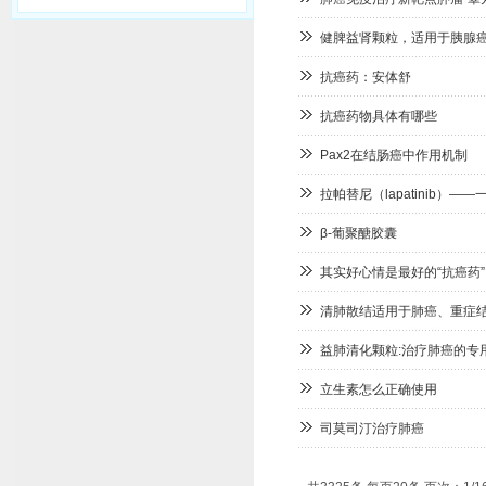
健脾益肾颗粒，适用于胰腺
抗癌药：安体舒
抗癌药物具体有哪些
Pax2在结肠癌中作用机制
拉帕替尼（lapatinib）—
β-葡聚醣胶囊
其实好心情是最好的“抗癌药”
清肺散结适用于肺癌、重症
益肺清化颗粒:治疗肺癌的专
立生素怎么正确使用
司莫司汀治疗肺癌