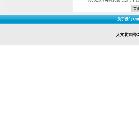
共3325条 每页20条 页次：1/1
首
关于我们 Cont
人文北京网Cop